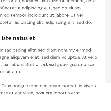
tortor eu, sodales justo. Morbi tincidunt, ante
tpSectetur adipiscing elit, sed do eiusm
m od tempor incididunt ut labore. Ut vel
tetur adipiscing elit, adipiscing elit, sed do.
 iste natus et
r sadipscing elitr, sed diam nonumy eirmod
agna aliquyam erat, sed diam voluptua. At vero
t ea rebum. Stet clita kasd gubergren, no sea
r sit amet.
 Cras congue eros nec quam laoreet, in viverra
ate at est vitae, posuere lobortis erat.