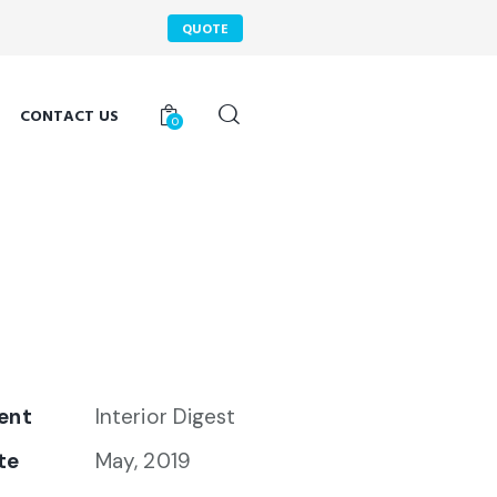
QUOTE
CONTACT US
0
ient
Interior Digest
te
May, 2019