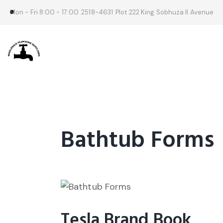
Mon - Fri 8:00 - 17:00
2518-4631
Plot 222 King Sobhuza II Avenue
Bathtub Forms
Tesla Brand Book