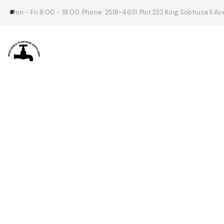
Mon - Fri 8:00 - 18:00
Phone: 2518-4631
Plot 222 King Sobhuza II A