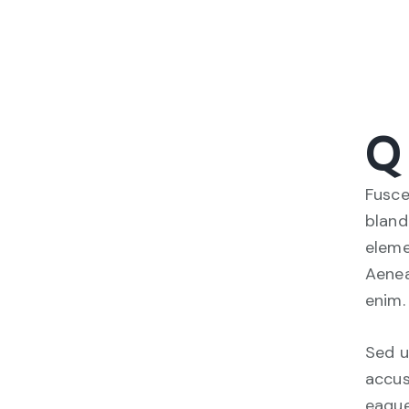
Q
Fusce
bland
eleme
Aenea
enim.
Sed u
accus
eaque