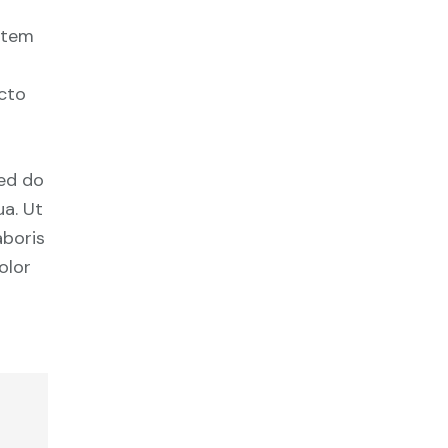
tatem
ecto
sed do
a. Ut
aboris
olor