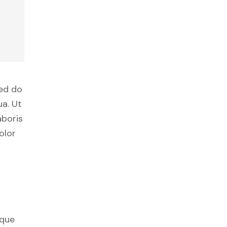
sed do
a. Ut
aboris
olor
ique