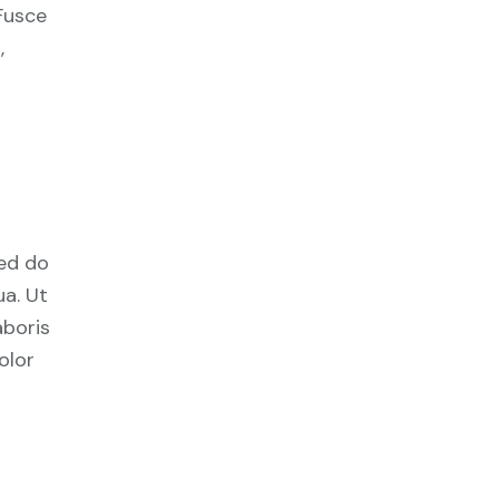
Fusce
,
sed do
a. Ut
aboris
olor