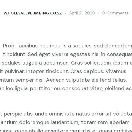
WHOLESALEPLUMBING.CO.SZ
April 21, 2020
0
Comments
Proin faucibus nec mauris a sodales, sed elementu
tincidunt. Sed eget viverra egestas nisi in consequat
 sodales augue a accumsan. Cras sollicitudin, ipsum 
it pulvinar. Integer tincidunt. Cras dapibus. Vivamus
ntum semper nisi. Aenean vulputate eleifend tellus.
n leo ligula, porttitor eu, consequat vitae, eleifend ac
t perspiciatis, unde omnis iste natus error sit volup
antium doloremque laudantium, totam rem aperiam
 ipsa, quae ab illo inventore veritatis et quasi archit