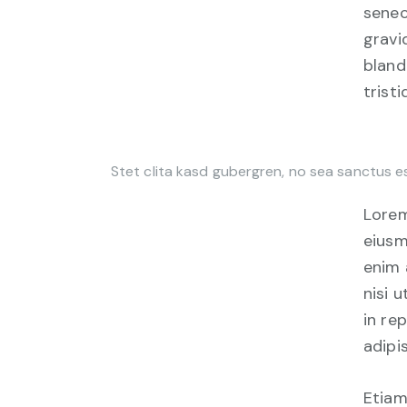
senec
gravid
bland
tristi
Stet clita kasd gubergren, no sea sanctus e
Lorem
eiusm
enim 
nisi 
in re
adipis
Etiam