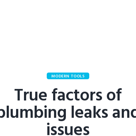
MODERN TOOLS
True factors of
plumbing leaks an
issues