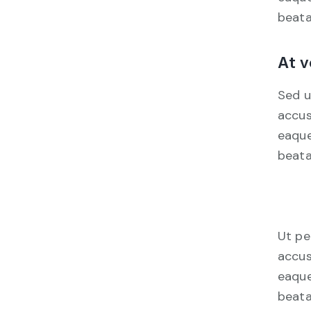
beata
At v
Sed u
accus
eaque
beata
Ut pe
accus
eaque
beata