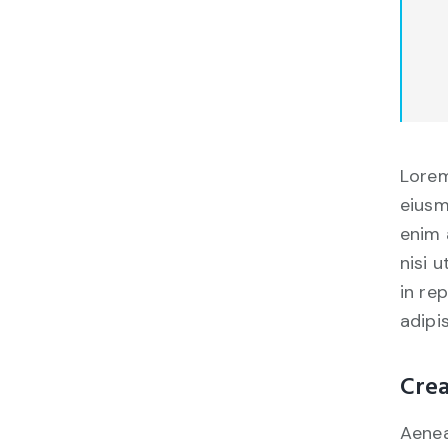
Lorem
eiusm
enim 
nisi 
in re
adipis
Crea
Aenea