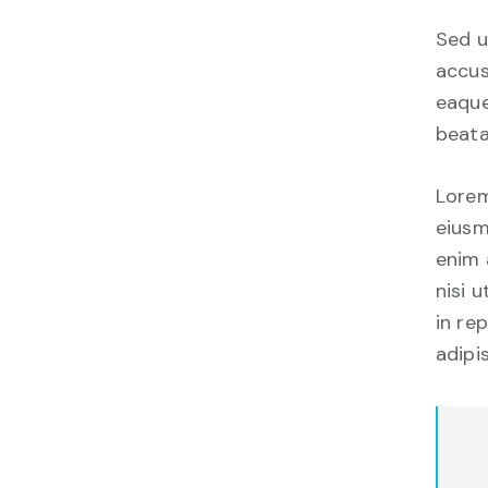
Sed u
accus
eaque
beata
Lorem
eiusm
enim 
nisi 
in re
adipis