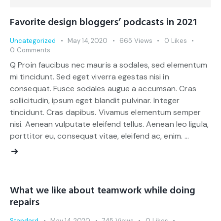
Favorite design bloggers’ podcasts in 2021
Uncategorized
May 14, 2020
665
Views
0
Likes
0
Comments
Q Proin faucibus nec mauris a sodales, sed elementum
mi tincidunt. Sed eget viverra egestas nisi in
consequat. Fusce sodales augue a accumsan. Cras
sollicitudin, ipsum eget blandit pulvinar. Integer
tincidunt. Cras dapibus. Vivamus elementum semper
nisi. Aenean vulputate eleifend tellus. Aenean leo ligula,
porttitor eu, consequat vitae, eleifend ac, enim. …
What we like about teamwork while doing
repairs
Standard
May 14, 2020
745
Views
0
Likes