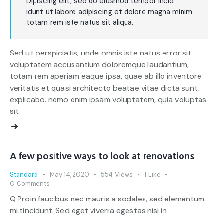
Dipiscing elit, sed do eiusmod tempor incid
idunt ut labore adipiscing et dolore magna minim
totam rem iste natus sit aliqua.
Sed ut perspiciatis, unde omnis iste natus error sit
voluptatem accusantium doloremque laudantium,
totam rem aperiam eaque ipsa, quae ab illo inventore
veritatis et quasi architecto beatae vitae dicta sunt,
explicabo. nemo enim ipsam voluptatem, quia voluptas
sit.
A few positive ways to look at renovations
Standard
May 14, 2020
554
Views
1
Like
0
Comments
Q Proin faucibus nec mauris a sodales, sed elementum
mi tincidunt. Sed eget viverra egestas nisi in