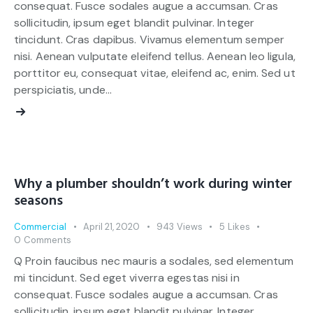
consequat. Fusce sodales augue a accumsan. Cras
sollicitudin, ipsum eget blandit pulvinar. Integer
tincidunt. Cras dapibus. Vivamus elementum semper
nisi. Aenean vulputate eleifend tellus. Aenean leo ligula,
porttitor eu, consequat vitae, eleifend ac, enim. Sed ut
perspiciatis, unde…
Why a plumber shouldn’t work during winter
seasons
Commercial
April 21, 2020
943
Views
5
Likes
0
Comments
Q Proin faucibus nec mauris a sodales, sed elementum
mi tincidunt. Sed eget viverra egestas nisi in
consequat. Fusce sodales augue a accumsan. Cras
sollicitudin, ipsum eget blandit pulvinar. Integer