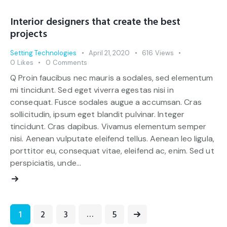
Interior designers that create the best
projects
Setting Technologies
April 21, 2020
616
Views
0
Likes
0
Comments
Q Proin faucibus nec mauris a sodales, sed elementum
mi tincidunt. Sed eget viverra egestas nisi in
consequat. Fusce sodales augue a accumsan. Cras
sollicitudin, ipsum eget blandit pulvinar. Integer
tincidunt. Cras dapibus. Vivamus elementum semper
nisi. Aenean vulputate eleifend tellus. Aenean leo ligula,
porttitor eu, consequat vitae, eleifend ac, enim. Sed ut
perspiciatis, unde…
…
1
2
3
>
5