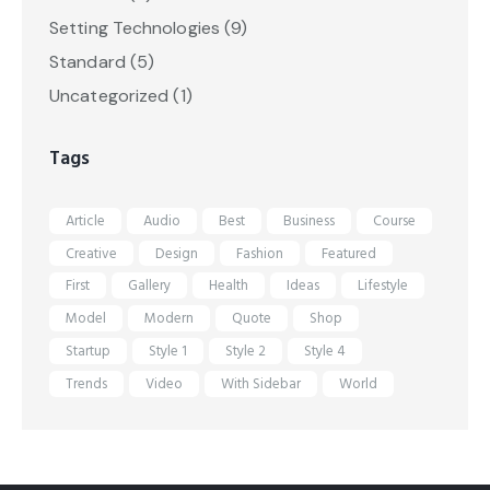
Setting Technologies
(9)
Standard
(5)
Uncategorized
(1)
Tags
Article
Audio
Best
Business
Course
Creative
Design
Fashion
Featured
First
Gallery
Health
Ideas
Lifestyle
Model
Modern
Quote
Shop
Startup
Style 1
Style 2
Style 4
Trends
Video
With Sidebar
World