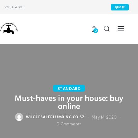
2518-4631
QUOTE
0
STANDARD
Must-haves in your house: buy
online
WHOLESALEPLUMBING.CO.SZ
May 14, 2020
0
Comments