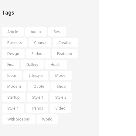
Tags
Article
Audio
Best
Business
Course
Creative
Design
Fashion
Featured
First
Gallery
Health
Ideas
Lifestyle
Model
Modern
Quote
Shop
Startup
Style 1
Style 2
Style 4
Trends
Video
With Sidebar
World