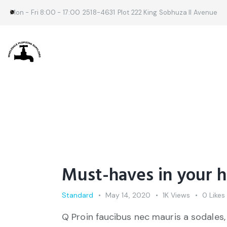
Mon - Fri 8:00 - 17:00
2518-4631
Plot 222 King Sobhuza II Avenue
Must-haves in your h
Standard
May 14, 2020
1K
Views
0
Likes
Q Proin faucibus nec mauris a sodales,