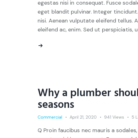
egestas nisi in consequat. Fusce sodal
eget blandit pulvinar. Integer tincid
nisi. Aenean vulputate eleifend tellus. 
eleifend ac, enim. Sed ut perspiciatis, 
Why a plumber shoul
seasons
Commercial
April 21, 2020
941
Views
5
L
Q Proin faucibus nec mauris a sodales,