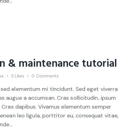
unde…
on & maintenance tutorial
ws
3
Likes
0
Comments
 sed elementum mi tincidunt. Sed eget viverra
es augue a accumsan. Cras sollicitudin, ipsum
unt. Cras dapibus. Vivamus elementum semper
Aenean leo ligula, porttitor eu, consequat vitae,
unde…