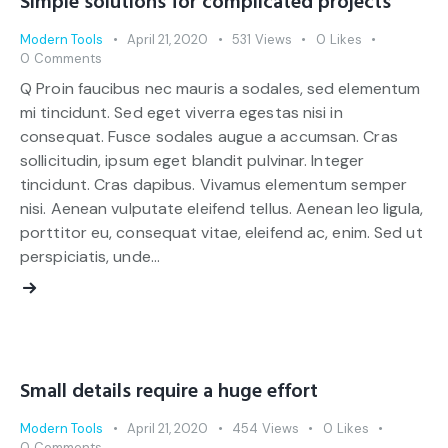
Simple solutions for complicated projects
Modern Tools
April 21, 2020
531
Views
0
Likes
0
Comments
Q Proin faucibus nec mauris a sodales, sed elementum
mi tincidunt. Sed eget viverra egestas nisi in
consequat. Fusce sodales augue a accumsan. Cras
sollicitudin, ipsum eget blandit pulvinar. Integer
tincidunt. Cras dapibus. Vivamus elementum semper
nisi. Aenean vulputate eleifend tellus. Aenean leo ligula,
porttitor eu, consequat vitae, eleifend ac, enim. Sed ut
perspiciatis, unde…
Small details require a huge effort
Modern Tools
April 21, 2020
454
Views
0
Likes
0
Comments