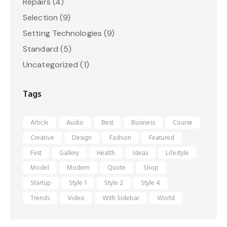
Repairs
(4)
Selection
(9)
Setting Technologies
(9)
Standard
(5)
Uncategorized
(1)
Tags
Article
Audio
Best
Business
Course
Creative
Design
Fashion
Featured
First
Gallery
Health
Ideas
Lifestyle
Model
Modern
Quote
Shop
Startup
Style 1
Style 2
Style 4
Trends
Video
With Sidebar
World