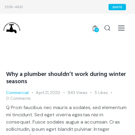
2518-4631
QUOTE
0
Why a plumber shouldn’t work during winter
seasons
Commercial
April 21, 2020
943
Views
5
Likes
0
Comments
Q Proin faucibus nec mauris a sodales, sed elementum
mi tincidunt. Sed eget viverra egestas nisi in
consequat. Fusce sodales augue a accumsan. Cras
sollicitudin, ipsum eget blandit pulvinar. Integer