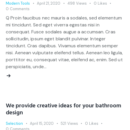
Modern Tools
April 21, 2020
498
Views
0
Likes
0
Comments
Q Proin faucibus nec mauris a sodales, sed elementum
mi tincidunt. Sed eget viverra egestas nisi in
consequat. Fusce sodales augue a accumsan. Cras
sollicitudin, ipsum eget blandit pulvinar. Integer
tincidunt. Cras dapibus. Vivamus elementum semper
nisi. Aenean vulputate eleifend tellus. Aenean leo ligula,
porttitor eu, consequat vitae, eleifend ac, enim. Sed ut
perspiciatis, unde…
We provide creative ideas for your bathroom
design
Selection
April 15, 2020
521
Views
0
Likes
0
Comments