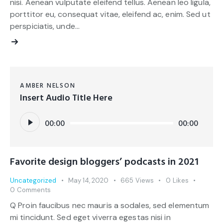
nisi. Aenean vulputate eleifend tellus. Aenean leo ligula,
porttitor eu, consequat vitae, eleifend ac, enim. Sed ut
perspiciatis, unde…
AMBER NELSON
Insert Audio Title Here
Audio
00:00
00:00
Player
Favorite design bloggers’ podcasts in 2021
Uncategorized
May 14, 2020
665
Views
0
Likes
0
Comments
Q Proin faucibus nec mauris a sodales, sed elementum
mi tincidunt. Sed eget viverra egestas nisi in