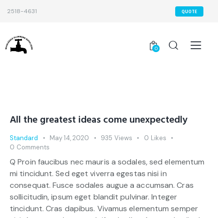
2518-4631
QUOTE
0
All the greatest ideas come unexpectedly
Standard
May 14, 2020
935
Views
0
Likes
0
Comments
Q Proin faucibus nec mauris a sodales, sed elementum
mi tincidunt. Sed eget viverra egestas nisi in
consequat. Fusce sodales augue a accumsan. Cras
sollicitudin, ipsum eget blandit pulvinar. Integer
tincidunt. Cras dapibus. Vivamus elementum semper