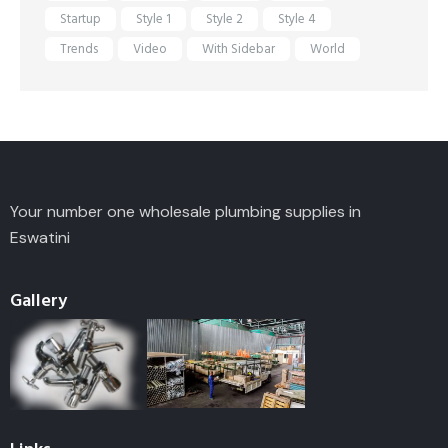
Startup
Style 1
Style 2
Style 4
Trends
Video
With Sidebar
World
Your number one wholesale plumbing supplies in
Eswatini
Gallery