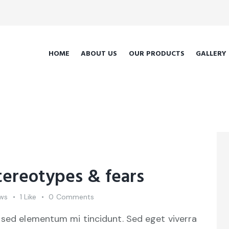
HOME
ABOUT US
OUR PRODUCTS
GALLERY
tereotypes & fears
ws
1
Like
0
Comments
 sed elementum mi tincidunt. Sed eget viverra