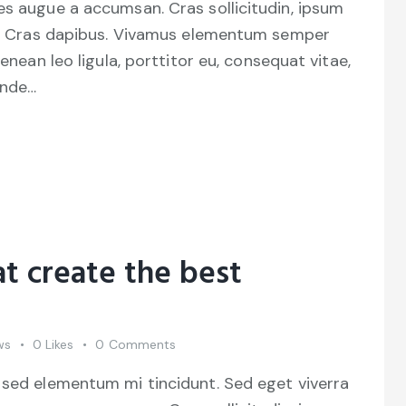
es augue a accumsan. Cras sollicitudin, ipsum
unt. Cras dapibus. Vivamus elementum semper
Aenean leo ligula, porttitor eu, consequat vitae,
unde…
at create the best
ws
0
Likes
0
Comments
 sed elementum mi tincidunt. Sed eget viverra