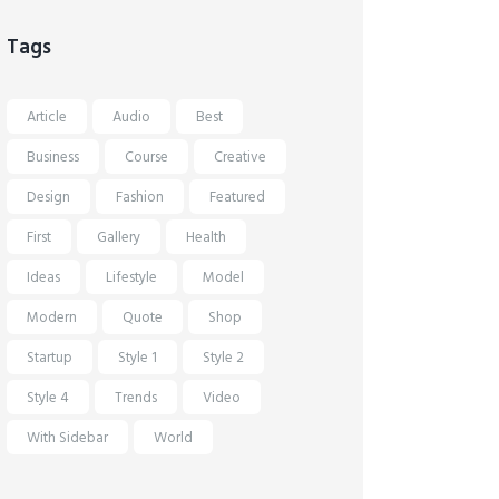
Tags
Article
Audio
Best
Business
Course
Creative
Design
Fashion
Featured
First
Gallery
Health
Ideas
Lifestyle
Model
Modern
Quote
Shop
Startup
Style 1
Style 2
Style 4
Trends
Video
With Sidebar
World