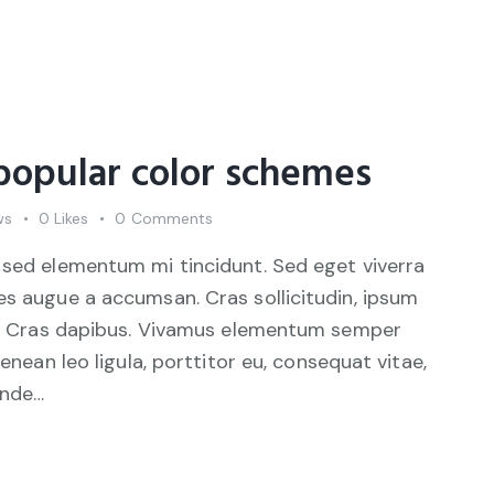
popular color schemes
ws
0
Likes
0
Comments
 sed elementum mi tincidunt. Sed eget viverra
es augue a accumsan. Cras sollicitudin, ipsum
unt. Cras dapibus. Vivamus elementum semper
Aenean leo ligula, porttitor eu, consequat vitae,
unde…