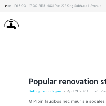
Mon - Fri 8:00 - 17:00
2518-4631
Plot 222 King Sobhuza II Avenue
Popular renovation s
Setting Technologies
April 21, 2020
875
Vie
Q Proin faucibus nec mauris a sodales,