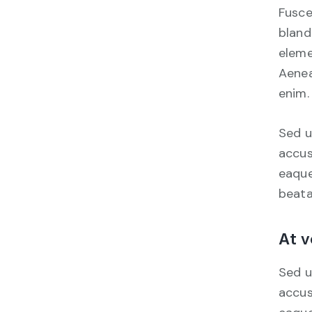
Fusce
bland
eleme
Aenea
enim.
Sed u
accus
eaque
beata
At v
Sed u
accus