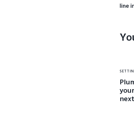
line i
Yo
SETTI
Plum
your
next