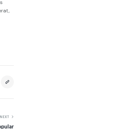
us
rat,
NEXT
opular