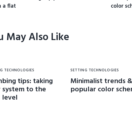
n a flat
color s
u May Also Like
NG TECHNOLOGIES
SETTING TECHNOLOGIES
bing tips: taking
Minimalist trends 
 system to the
popular color sch
 level