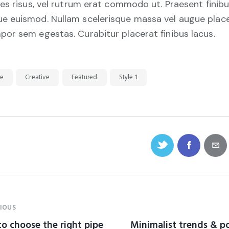
cies risus, vel rutrum erat commodo ut. Praesent finib
e euismod. Nullam scelerisque massa vel augue place
por sem egestas. Curabitur placerat finibus lacus.
le
Creative
Featured
Style 1
IOUS
o choose the right pipe
Minimalist trends & p