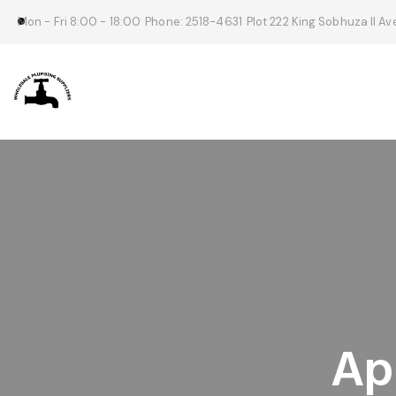
Mon - Fri 8:00 - 18:00
Phone: 2518-4631
Plot 222 King Sobhuza II A
App