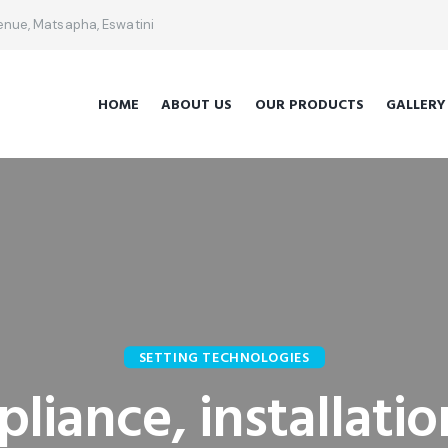
venue, Matsapha, Eswatini
HOME
ABOUT US
OUR PRODUCTS
GALLERY
SETTING TECHNOLOGIES
liance, installati