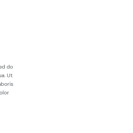
sed do
a. Ut
aboris
olor