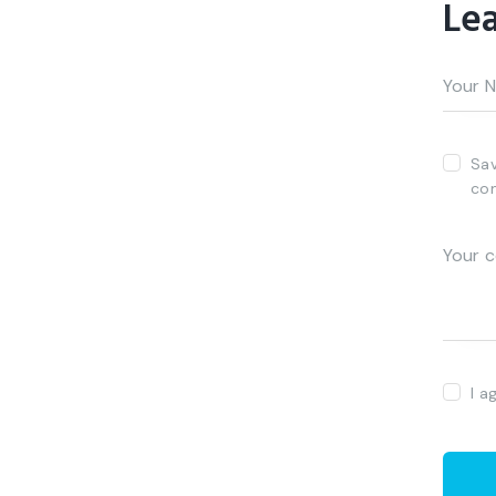
Le
Sav
co
I a