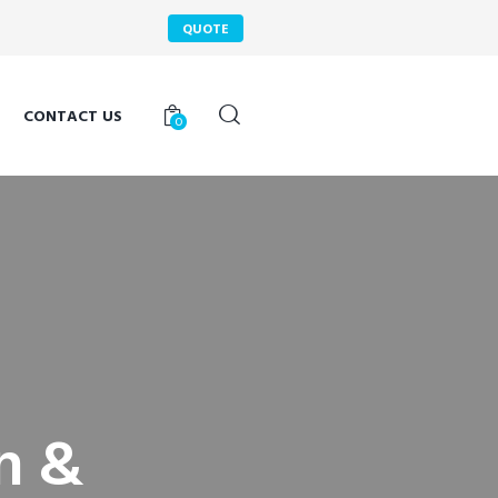
QUOTE
CONTACT US
0
on &