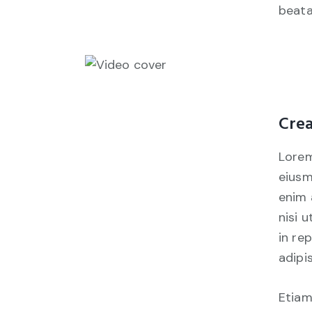
beata
Crea
Lorem
eiusm
enim 
nisi 
in re
adipis
Etiam