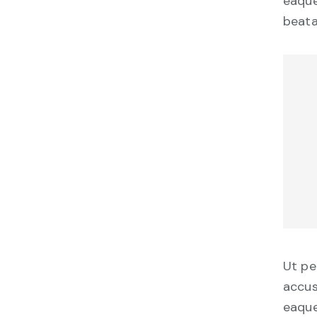
eaque
beata
Ut pe
accus
eaque