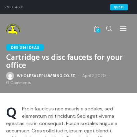
2518-4631
QUOTE
0
DESIGN IDEAS
Cartridge vs disc faucets for your
office
WHOLESALEPLUMBING.CO.SZ
April 2, 2020
0
Comments
Q
Proin faucibus nec mauris a sodales, sed
elementum mi tincidunt. Sed eget viverra
egestas nisi in consequat. Fusce sodales augue a
accumsan. Cras sollicitudin, ipsum eget blandit