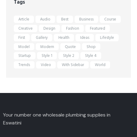
Tags
Article
Audio
Best
Business
Course
Creative
Design
Fashion
Featured
First
Gallery
Health
Ideas
Lifestyle
Model
Modern
Quote
Shop
Startup
Style 1
Style 2
Style 4
Trends
Video
With Sidebar
World
Your number one wholesale plumbing supplies in
Eswatini