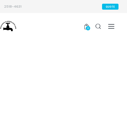
2518-4631
QUOTE
0