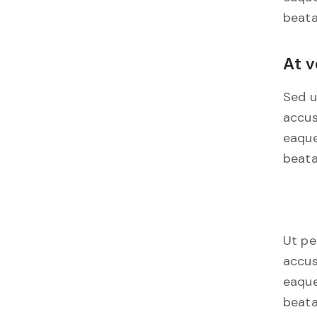
beata
At v
Sed u
accus
eaque
beata
Ut pe
accus
eaque
beata