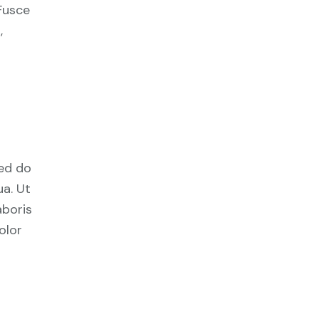
Fusce
,
sed do
a. Ut
aboris
olor