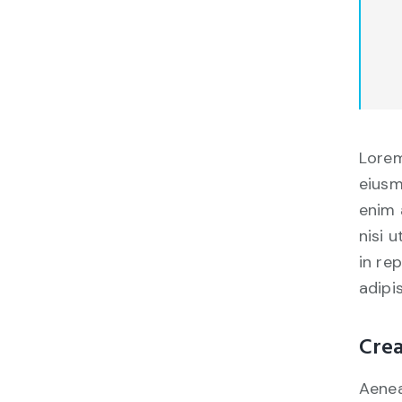
Lorem
eiusm
enim 
nisi 
in re
adipis
Crea
Aenea