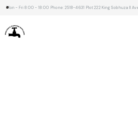
Mon - Fri 8:00 - 18:00
Phone: 2518-4631
Plot 222 King Sobhuza II A