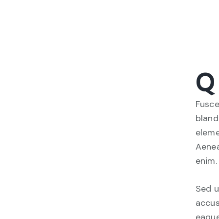
Q
Fusce
bland
eleme
Aenea
enim.
Sed u
accus
eaque