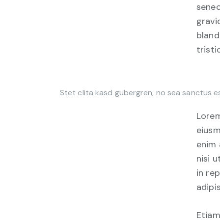
senec
gravid
bland
tristi
Stet clita kasd gubergren, no sea sanctus e
Lorem
eiusm
enim 
nisi 
in re
adipis
Etiam