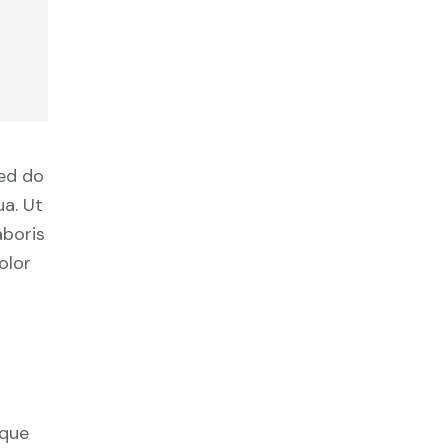
sed do
a. Ut
aboris
olor
ique