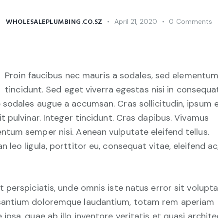
WHOLESALEPLUMBING.CO.SZ
April 21, 2020
0
Comments
Proin faucibus nec mauris a sodales, sed elementu
tincidunt. Sed eget viverra egestas nisi in consequat
 sodales augue a accumsan. Cras sollicitudin, ipsum 
it pulvinar. Integer tincidunt. Cras dapibus. Vivamus
ntum semper nisi. Aenean vulputate eleifend tellus.
n leo ligula, porttitor eu, consequat vitae, eleifend ac
t perspiciatis, unde omnis iste natus error sit volup
antium doloremque laudantium, totam rem aperiam
 ipsa, quae ab illo inventore veritatis et quasi archit