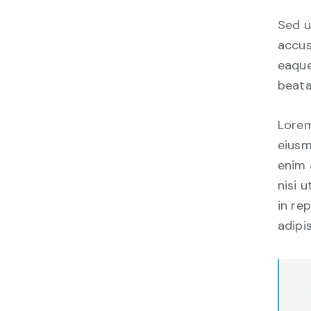
Sed u
accus
eaque
beata
Lorem
eiusm
enim 
nisi 
in re
adipis