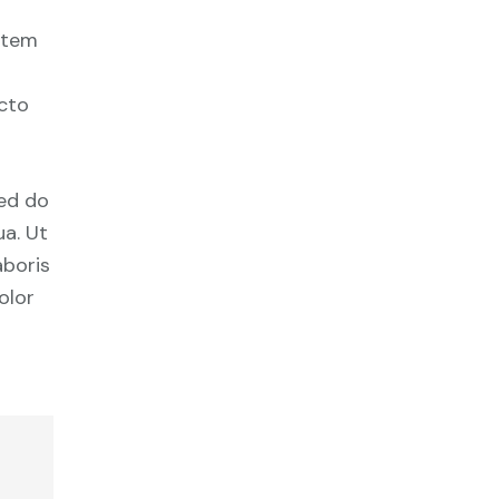
tatem
ecto
sed do
a. Ut
aboris
olor