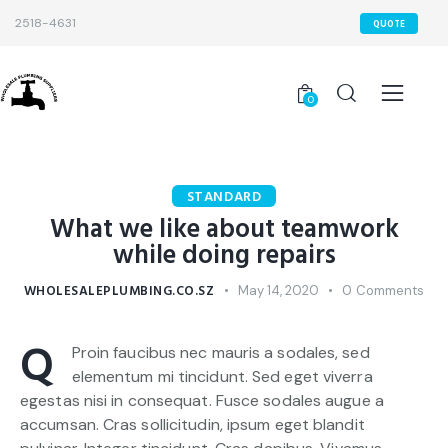
2518-4631
QUOTE
0
STANDARD
What we like about teamwork
while doing repairs
WHOLESALEPLUMBING.CO.SZ
May 14, 2020
0
Comments
Q
Proin faucibus nec mauris a sodales, sed
elementum mi tincidunt. Sed eget viverra
egestas nisi in consequat. Fusce sodales augue a
accumsan. Cras sollicitudin, ipsum eget blandit