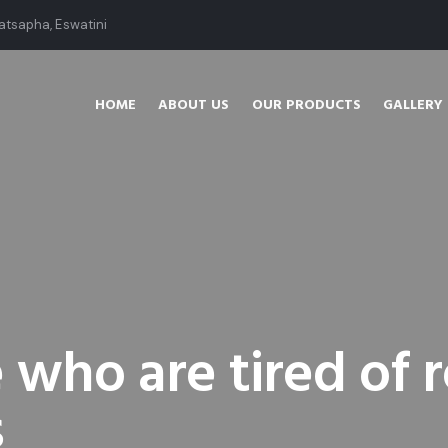
atsapha, Eswatini
HOME
ABOUT US
OUR PRODUCTS
GALLERY
e who are tired of r
s