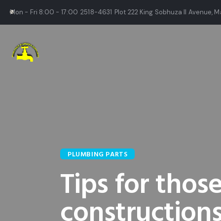
Mon - Fri 8:00 - 17:00
2518-4631
Plot 222 King Sobhuza II Avenue, M
PLUMBING PARTS
Tips for thos
construction