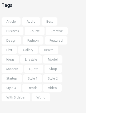
Tags
Article
Audio
Best
Business
Course
Creative
Design
Fashion
Featured
First
Gallery
Health
Ideas
Lifestyle
Model
Modern
Quote
Shop
Startup
Style 1
Style 2
Style 4
Trends
Video
With Sidebar
World