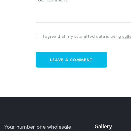
I agree that my submitted data is being
coll
Gallery
Your number one wholesale