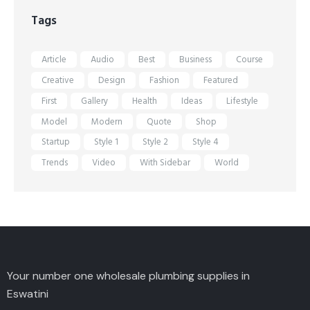
Tags
Article
Audio
Best
Business
Course
Creative
Design
Fashion
Featured
First
Gallery
Health
Ideas
Lifestyle
Model
Modern
Quote
Shop
Startup
Style 1
Style 2
Style 4
Trends
Video
With Sidebar
World
Your number one wholesale plumbing supplies in
Eswatini