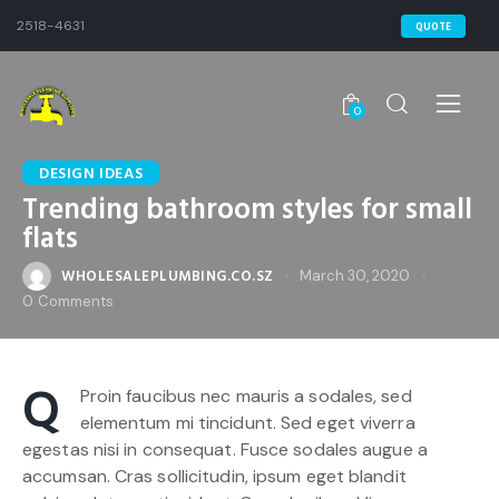
2518-4631
QUOTE
0
DESIGN IDEAS
Trending bathroom styles for small
flats
WHOLESALEPLUMBING.CO.SZ
March 30, 2020
0
Comments
Q
Proin faucibus nec mauris a sodales, sed
elementum mi tincidunt. Sed eget viverra
egestas nisi in consequat. Fusce sodales augue a
accumsan. Cras sollicitudin, ipsum eget blandit